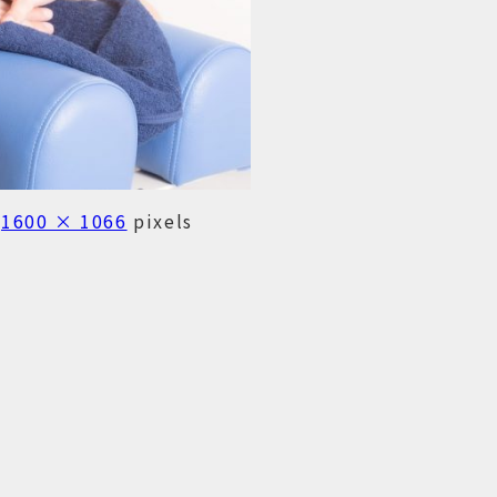
s
1600 × 1066
pixels