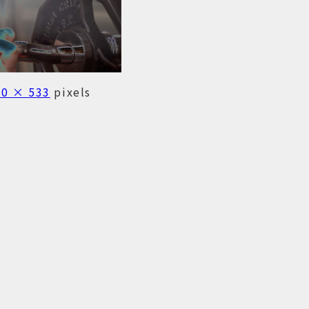
00 × 533
pixels