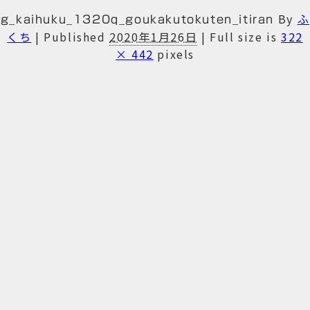
By
ふ
g_kaihuku_1320q_goukakutokuten_itiran
くち
|
Published
2020年1月26日
|
Full size is
322
× 442
pixels