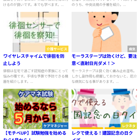
けるのが良いです。本でも学べます。...
のうち、中央法規の手帳を紹介。...
介護サービス
病気
ワイヤレスチャイムで徘徊を防
モーラステープは効くけど、要注
止しよう
意＜直射日光ダメ！＞
徘徊は在宅で過ごす認知症の家族にとって
モーラステープは良く効く痛み止め湿布。
悩みの種です。手頃な予算で予防できる機
しかし副作用も把握しておかないと、厄介
器を紹介します。...
な病気になる事があります。...
ケアマネジャー
レクネタ
【モチベUP】試験勉強を始める
レクで使える！建国記念の日ク
なら5月から！
イズ