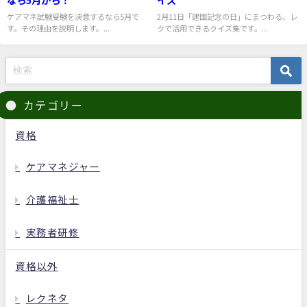
ケアマネ試験受験を決意するなら5月で
2月11日「建国記念の日」にまつわる、レ
す。その理由を説明します。...
クで活用できるクイズ集です。...
カテゴリー
資格
ケアマネジャー
介護福祉士
実務者研修
資格以外
レクネタ