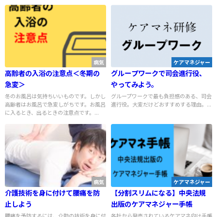
病気
ケアマネジャー
高齢者の入浴の注意点＜冬期の
グループワークで司会進行役、
急変＞
やってみよう。
冬のお風呂は気持ちいいものです。しかし
グループワークで最も負担感のある、司会
高齢者はお風呂で急変しがちです。お風呂
進行役。大変だけどおすすめする理由。...
に入るとき、出るときの注意点です。...
病気
ケアマネジャー
介護技術を身に付けて腰痛を防
【分割スリムになる】中央法規
止しよう
出版のケアマネジャー手帳
腰痛を予防するには、介助の技術を身に付
各社から発売されているケアマネ向け手帳