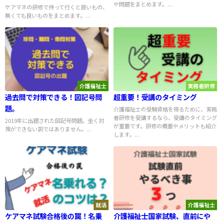
や問題をまとめます。...
ケアマネの研修で持って行くと良いもの、
無くても良いものをまとめます。...
介護福祉士
実務者研修
過去問で対策できる！図記号問
超重要！受講のタイミング
題。
介護福祉士の受験資格を得るために、実務
者研修を受講するなら、受講のタイミング
2019年に出題された図記号問題。全く対
が重要です。研修の概要やメリットも紹介
策ができない訳ではありません。...
します。...
就活
介護福祉士
ケアマネ試験合格後の罠！名乗
介護福祉士国家試験、直前にや