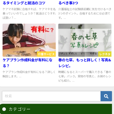
るタイミングと就活のコツ
るべき事3つ
ケアマネ試験に合格すれば、ケアマネを名
介護福祉士の試験直前期に気を付けるべき
乗っていいのでしょうか？就活はどうすれ
3つのポイント。合格するためには必須で
ば良い？...
す。...
介護サービス
レクネタ
ケアプラン作成料金が有料にな
春の七草、もっと詳しく！写真&
る？
レシピ。
ケアプラン作成料金が有料になる？詳しく
時期になるとスーパーで購入できる「春の
解説します。...
七草」パック。実物の写真と、お粥のレシ
ピも紹介。...
カテゴリー