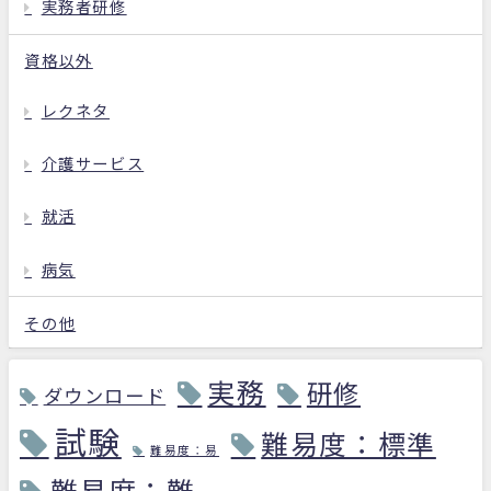
実務者研修
資格以外
レクネタ
介護サービス
就活
病気
その他
実務
研修
ダウンロード
試験
難易度：標準
難易度：易
難易度：難