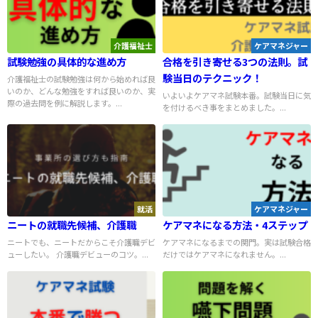
介護福祉士
ケアマネジャー
試験勉強の具体的な進め方
合格を引き寄せる3つの法則。試
験当日のテクニック！
介護福祉士の試験勉強は何から始めれば良
いのか、どんな勉強をすれば良いのか、実
いよいよケアマネ試験本番。試験当日に気
際の過去問を例に解説します。...
を付けるべき事をまとめました。...
就活
ケアマネジャー
ニートの就職先候補、介護職
ケアマネになる方法・4ステップ
ニートでも、ニートだからこそ介護職デビ
ケアマネになるまでの関門。実は試験合格
ューしたい。 介護職デビューのコツ。...
だけではケアマネになれません。...