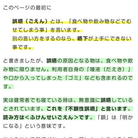
このページの最初に
誤嚥（ごえん）
とは、「食べ物や飲み物などでむ
せてしまう事」を言います。
別の言い方をするのなら、
嚥下
が上手にできない
事です。
と書きましたが、
誤嚥
の原因となる物は、食べ物や飲
み物に限りません。利用者自身の「唾液（だえき）」
や口から入ってしまった「ゴミ」なども含まれるので
す。
実は健常者でも寝ている時は、無意識に
誤嚥
している
とされています。
これを「不顕性誤嚥」と言います。
読み方は＜ふけんせいごえん＞です。
「顕」は「明か
になる」という意味です。