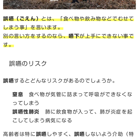
誤嚥（ごえん）
とは、「食べ物や飲み物などでむせて
しまう事」を言います。
別の言い方をするのなら、
嚥下
が上手にできない事で
す。
誤嚥のリスク
誤嚥
するとどんなリスクがあるのでしょうか。
窒息
食べ物が気管に詰まって呼吸ができなくな
ってしまう
誤嚥性肺炎
肺に飲食物が入って、肺が炎症を起
こしてしまう病気になる
高齢者は特に
誤嚥
しやすく、
誤嚥
しないよう介助（特