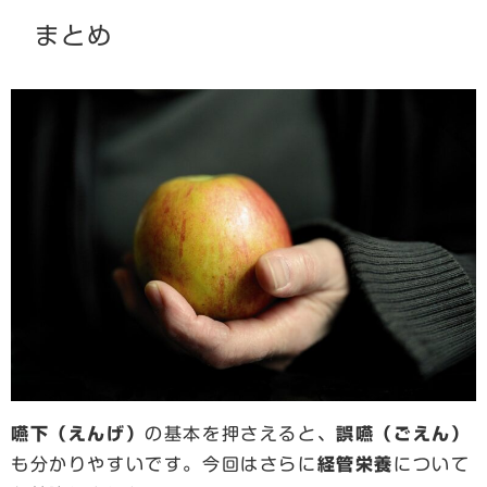
まとめ
嚥下（えんげ）
の基本を押さえると、
誤嚥（ごえん）
も分かりやすいです。今回はさらに
経管栄養
について