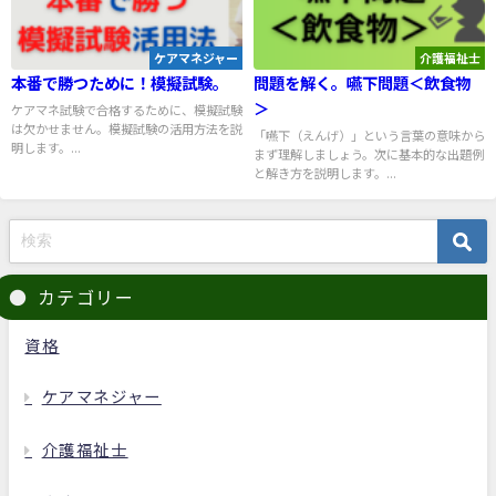
ケアマネジャー
介護福祉士
本番で勝つために！模擬試験。
問題を解く。嚥下問題＜飲食物
＞
ケアマネ試験で合格するために、模擬試験
は欠かせません。模擬試験の活用方法を説
「嚥下（えんげ）」という言葉の意味から
明します。...
まず理解しましょう。次に基本的な出題例
と解き方を説明します。...
カテゴリー
資格
ケアマネジャー
介護福祉士