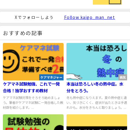
Xでフォローしよう
Follow kaigo_man_net
おすすめの記事
ケアマネジャー
病気
ケアマネ試験勉強、これで一発
本当は恐ろしい冬の熱中症。水
合格！独学おすすめ教材
分をとろう。
ケアマネ試験対策をそろそろ始めましょ
冬も熱中症になりえます。夏の熱中症と違
う。筆者がケアマネ試験に一発合格した教
い、気づきにくく、症状が出たときは手遅
材群を紹介します。...
れかも。水分をきちんと取りましょう。...