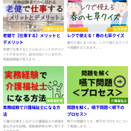
介護サービス
レクネタ
老健で【仕事する】メリットと
レクで使える！春の七草クイズ
デメリット
春の七草にまつわる、レクで使えるクイズ
や問題をまとめます。...
老健で仕事するとどんなメリットやデメリ
ットがあるのか。自分は向いているのか。
実務経験者が答えます。...
実務者研修
介護福祉士
実務経験で介護福祉士になる方
問題を解く。嚥下問題＜嚥下の
法
プロセス＞
介護の仕事をしながら介護福祉士の資格を
嚥下の問題のうち、嚥下のプロセスについ
取る方法を説明。実務者研修は早く修了す
て勉強します。...