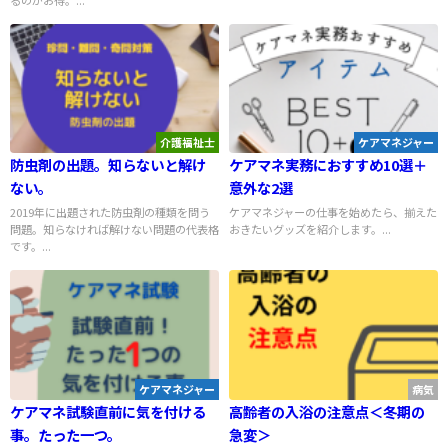
るのがお得。...
介護福祉士
ケアマネジャー
防虫剤の出題。知らないと解け
ケアマネ実務におすすめ10選＋
ない。
意外な2選
2019年に出題された防虫剤の種類を問う
ケアマネジャーの仕事を始めたら、揃えた
問題。知らなければ解けない問題の代表格
おきたいグッズを紹介します。...
です。...
ケアマネジャー
病気
ケアマネ試験直前に気を付ける
高齢者の入浴の注意点＜冬期の
事。たった一つ。
急変＞