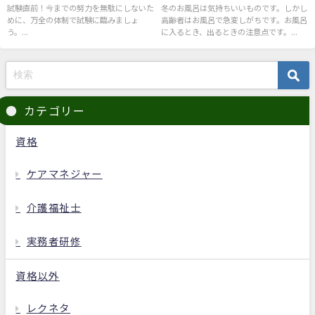
試験直前！今までの努力を無駄にしないた
冬のお風呂は気持ちいいものです。しかし
めに、万全の体制で試験に臨みましょ
高齢者はお風呂で急変しがちです。お風呂
う。...
に入るとき、出るときの注意点です。...
カテゴリー
資格
ケアマネジャー
介護福祉士
実務者研修
資格以外
レクネタ