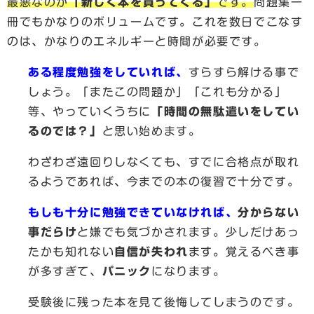
最悪なのが
「新しく本を買ってくる」
です。
問題集一
冊でもかなりのボリュームです。これを数日でこなす
のは、かなりのエネルギーと時間が必要です。
ある程度勉強をしていれば、
すらすら解ける事で
しょう。「またこの問題か」「これも分かる」
等、やっていくうちに
「時間の無駄遣いをしてい
るのでは？」
と思い始めます。
わざわざ遠回りしなくても、すでに合格点が取れ
るようであれば、今までの本の復習で十分です。
もしも十分に勉強できていなければ、
分からない
事だらけ
と嫌でも気づかされます。少しだけあっ
たかも知れない
自信が失われ
ます。覚えるべき事
が多すぎて、
パニック
になります。
受験後に残った本を見て後悔してしまうのです。