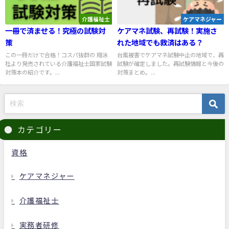
介護福祉士
ケアマネジャー
一冊で済ませる！究極の試験対
ケアマネ試験、再試験！実施さ
策
れた地域でも救済はある？
この一冊だけで合格！コスパ抜群の 翔泳
台風被害でケアマネ試験中止の地域で、再
社より発売されている介護福祉士国家試験
試験が確定しました。再試験情報と今後の
対策本の紹介です。...
対策まとめ。...
カテゴリー
資格
ケアマネジャー
介護福祉士
実務者研修