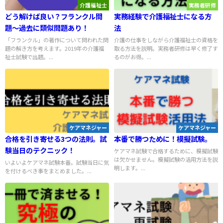
介護福祉士
実務者研修
どう解けば良い？フランクル問
実務経験で介護福祉士になる方
題～過去に類似問題あり！
法
「フランクル」の著作について問われた問
介護の仕事をしながら介護福祉士の資格を
題の解き方を考えます。2019年の介護福
取る方法を説明。実務者研修は早く修了す
祉士試験で出題。...
るのがお得。...
ケアマネジャー
ケアマネジャー
合格を引き寄せる3つの法則。試
本番で勝つために！模擬試験。
験当日のテクニック！
ケアマネ試験で合格するために、模擬試験
は欠かせません。模擬試験の活用方法を説
いよいよケアマネ試験本番。試験当日に気
明します。...
を付けるべき事をまとめました。...